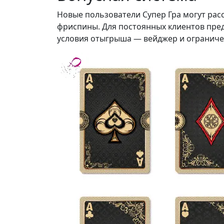
Новые пользователи Супер Гра могут расс
фриспины. Для постоянных клиентов пре
условия отыгрыша — вейджер и ограниче