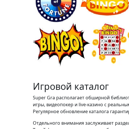
Игровой каталог
Super Gra располагает обширной библиот
игры, видеопокер и live-казино с реальн
Регулярное обновление каталога гаранти
Отдельного внимания заслуживает раздел