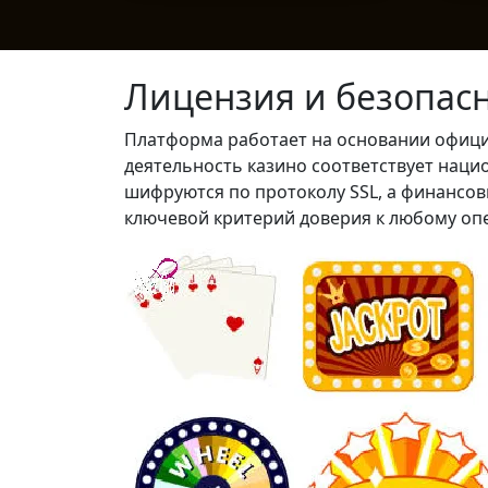
Лицензия и безопас
Платформа работает на основании офици
деятельность казино соответствует нац
шифруются по протоколу SSL, а финансо
ключевой критерий доверия к любому оп