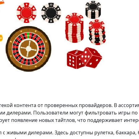
екой контента от проверенных провайдеров. В ассорти
ыми дилерами. Пользователи могут фильтровать игры по 
рует появление новых тайтлов, что поддерживает интер
 с живыми дилерами. Здесь доступны рулетка, баккара,