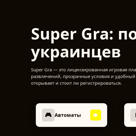
Super Gra: 
украинцев
Super Gra — это лицензированная игровая пл
развлечений, прозрачные условия и удобный и
открывает и стоит ли регистрироваться.
🎮
Автоматы