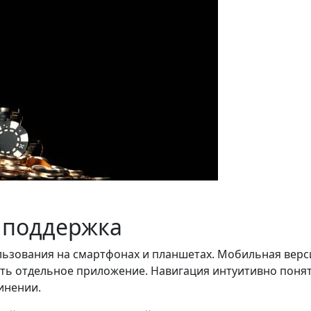
 поддержка
льзования на смартфонах и планшетах. Мобильная верс
ть отдельное приложение. Навигация интуитивно понятн
инении.