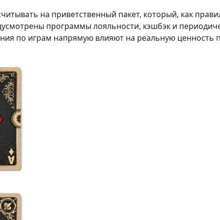
читывать на приветственный пакет, который, как прави
дусмотрены программы лояльности, кэшбэк и периодиче
ния по играм напрямую влияют на реальную ценность 